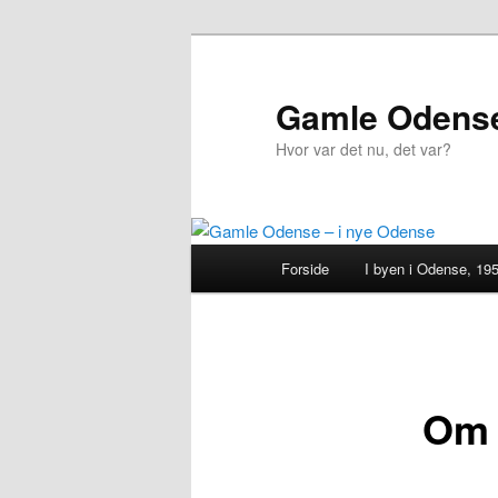
Fortsæt
til
primært
Gamle Odense
indhold
Hvor var det nu, det var?
Hovedmenu
Forside
I byen i Odense, 19
Om 