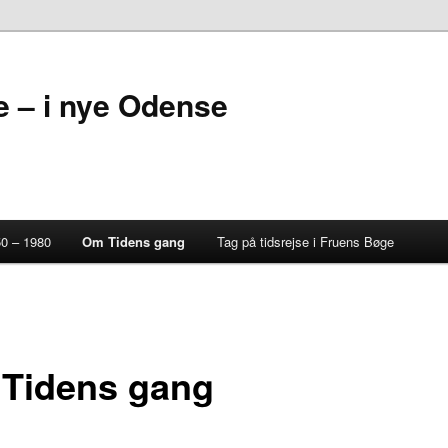
 – i nye Odense
50 – 1980
Om Tidens gang
Tag på tidsrejse i Fruens Bøge
Tidens gang