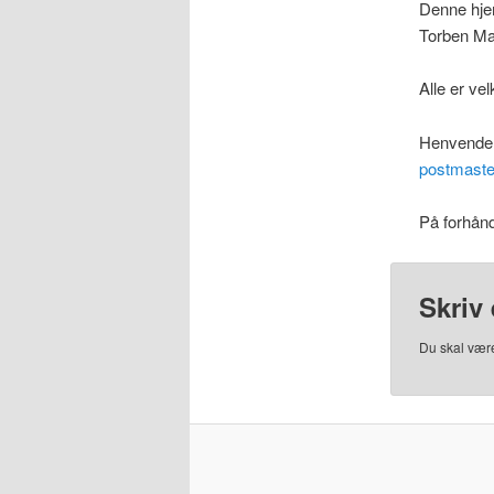
Denne hje
Torben Mad
Alle er ve
Henvendels
postmast
På forhånd
Skriv 
Du skal væ