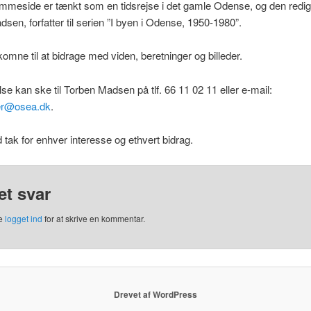
mmeside er tænkt som en tidsrejse i det gamle Odense, og den redig
sen, forfatter til serien ”I byen i Odense, 1950-1980”.
lkomne til at bidrage med viden, beretninger og billeder.
e kan ske til Torben Madsen på tlf. 66 11 02 11 eller e-mail:
er@osea.dk
.
 tak for enhver interesse og ethvert bidrag.
et svar
re
logget ind
for at skrive en kommentar.
Drevet af WordPress